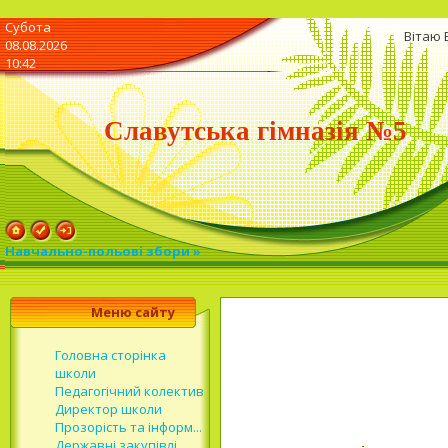
Субота
Вітаю 
08.08.2026
10:42
Славутська гімназія №5
Навчально-польові збори »
Меню сайту
Головна сторінка
школи
Педагогічний колектив
Директор школи
Прозорість та інформ...
Державні закупівлі