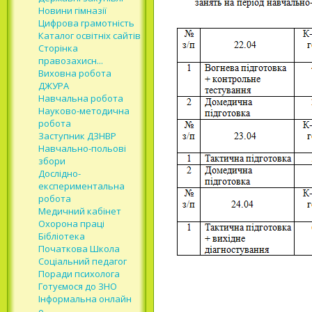
Новини гімназії
Цифрова грамотність
Каталог освітніх сайтів
Сторінка
правозахисн...
Виховна робота
ДЖУРА
Навчальна робота
Науково-методична
робота
Заступник ДЗНВР
Навчально-польові
збори
Дослідно-
експериментальна
робота
Медичний кабінет
Охорона праці
Бібліотека
Початкова Школа
Соціальний педагог
Поради психолога
Готуємося до ЗНО
Інформальна онлайн
о...